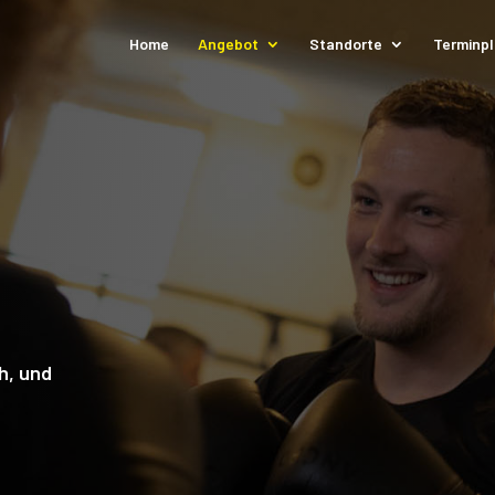
Home
Angebot
Standorte
Terminp
ch, und
n