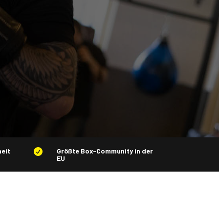
eit
Größte Box-Community in der

EU