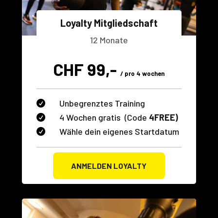
Loyalty Mitgliedschaft
12 Monate
CHF 99,-
/ pro 4 wochen
Unbegrenztes Training

4 Wochen gratis (Code
4FREE)

Wähle dein eigenes Startdatum

ANMELDEN LOYALTY