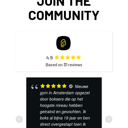
JOIN THE
COMMUNITY
4.9
Based on
31
reviews
 fan!
Nieuwe
Op
gym in Amsterdam opgezet
t
door boksers die op het
g
lles
hoogste niveau hebben
p
n veel
getraind en gevochten. Ik
u
en
boks al bijna 19 jaar en ben
v
,
...
direct overgestapt toen ik
g